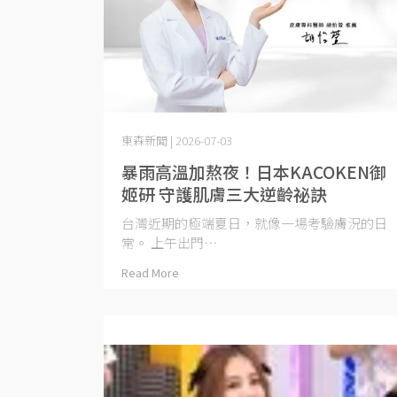
東森新聞 | 2026-07-03
暴雨高溫加熬夜！日本KACOKEN御
姬研 守護肌膚三大逆齡祕訣
台灣近期的極端夏日，就像一場考驗膚況的日
常。 上午出門⋯
Read More