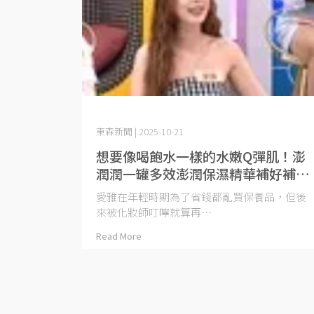
東森新聞 | 2025-10-21
想要像喝飽水一樣的水嫩Q彈肌！澎
潤潤一罐多效澎潤保濕精華補好補
滿！
愛雅在年輕時期為了省錢都亂買保養品，但後
來被化妝師叮嚀就算再⋯
Read More