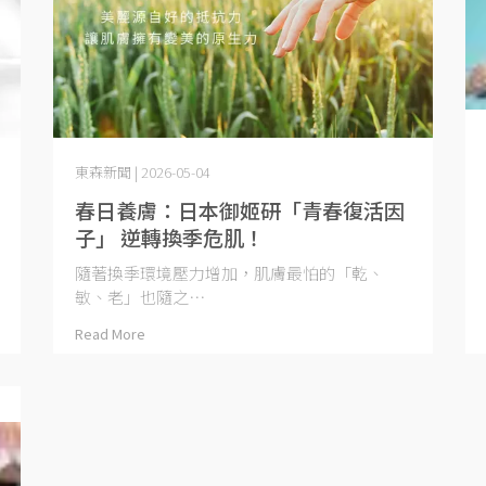
東森新聞 | 2026-05-04
春日養膚：日本御姬研「青春復活因
子」 逆轉換季危肌！
隨著換季環境壓力增加，肌膚最怕的「乾、
敏、老」也隨之⋯
Read More