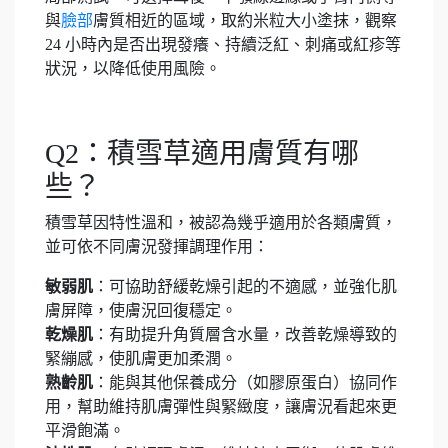
與
臉部
膚質相近的區域，取約米粒大小塗抹，觀察
24 小時內是否出現發癢、持續泛紅、刺痛或紅疹等
狀況，以降低使用風險。
Q2：積雪草適用膚質有哪
些？
積雪草因特性溫和，被認為幾乎適用於各類膚質，
並可依不同膚況發揮調理作用：
敏弱肌
：可協助舒緩乾燥引起的不適感，並強化肌
膚屏障，使膚況回復穩定。
乾燥肌
：有助提升角質層含水量，改善乾燥導致的
緊繃感，使肌膚更加柔潤。
熟齡肌
：能與其他保養成分（如膠原蛋白）協同作
用，幫助維持肌膚彈性與緊緻度，讓膚況看起來更
平滑飽滿。