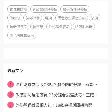
物理性防曬
神經醯胺保養品
醫美術後保養品
傳明酸
臉部保養
曬斑
黑色素沉澱怎麼辦
淡斑
抗老保養品
積雪草
外泌體保養品
敏感肌防曬
潤色防曬當底妝
最新文章
1
潤色防曬當底妝OK嗎？潤色防曬好處、兩者⋯
2
敏感肌防曬怎麼買？3分鐘看挑選技巧、正確⋯
3
外泌體保養品懶人包：18款專櫃與開架精選⋯