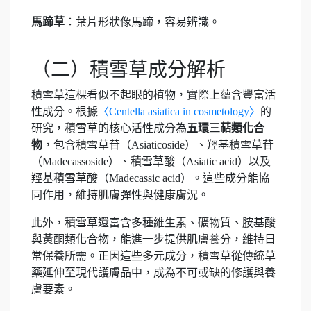
馬蹄草
：葉片形狀像馬蹄，容易辨識。
（二）積雪草成分解析
積雪草這棵看似不起眼的植物，實際上蘊含豐富活
性成分。根據
〈Centella asiatica in cosmetology〉
的
研究，積雪草的核心活性成分為
五環三萜類化合
物
，包含積雪草苷（Asiaticoside）、羥基積雪草苷
（Madecassoside）、積雪草酸（Asiatic acid）以及
羥基積雪草酸（Madecassic acid）。這些成分能協
同作用，維持肌膚彈性與健康膚況。
此外，積雪草還富含多種維生素、礦物質、胺基酸
與黃酮類化合物，能進一步提供肌膚養分，維持日
常保養所需。正因這些多元成分，積雪草從傳統草
藥延伸至現代護膚品中，成為不可或缺的修護與養
膚要素。