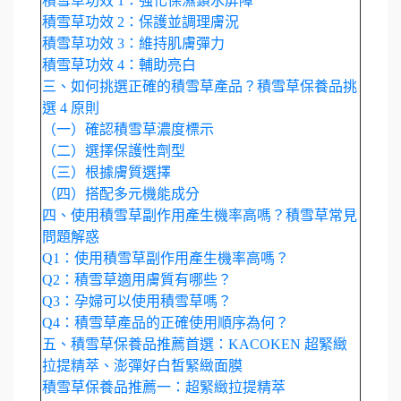
積雪草功效 1：強化保濕鎖水屏障
積雪草功效 2：保護並調理膚況
積雪草功效 3：維持肌膚彈力
積雪草功效 4：輔助亮白
三、如何挑選正確的積雪草產品？積雪草保養品挑
選 4 原則
（一）確認積雪草濃度標示
（二）選擇保護性劑型
（三）根據膚質選擇
（四）搭配多元機能成分
四、使用積雪草副作用產生機率高嗎？積雪草常見
問題解惑
Q1：使用積雪草副作用產生機率高嗎？
Q2：積雪草適用膚質有哪些？
Q3：孕婦可以使用積雪草嗎？
Q4：積雪草產品的正確使用順序為何？
五、積雪草保養品推薦首選：KACOKEN 超緊緻
拉提精萃、澎彈好白皙緊緻面膜
積雪草保養品推薦一：超緊緻拉提精萃