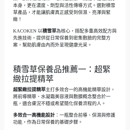
本身，更在濃度、劑型與活性傳導方式。選對積雪
草產品，才能讓肌膚真正感受到保濕、亮澤與緊
緻！
KACOKEN 以
積雪草
為核心，搭配多重高效配方與
先進技術，提供從日常保養到密集敷臉的完整方
案，幫助肌膚由內而外呈現健康光采。
積雪草保養品推薦一：超緊
緻拉提精萃
超緊緻拉提精萃
主打多效合一的高機能精華設計，
將前導精華、水凝霜美容液與敷膜概念整合於一
瓶，適合膚況不穩或希望簡化保養流程的人。
多效合一高機能設計
：一瓶整合前導、保濕與修護
功能，作為日常保養的基礎步驟。