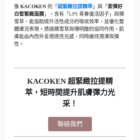
像
KACOKEN
的「
超緊緻拉提精萃
」與「
澎彈好
白皙緊緻面膜
」，含有「LPS 青春復活因子」與積
雪草，能協助提升活性成分的吸收效率，並優化整
體膚況表現。透過積雪草與傳明酸的協同作用，肌
膚能由內而外呈現透亮光感，同時維持潤澤與彈
性。
KACOKEN 超緊緻拉提精
萃，短時間提升肌膚彈力光
采！
聯絡我們