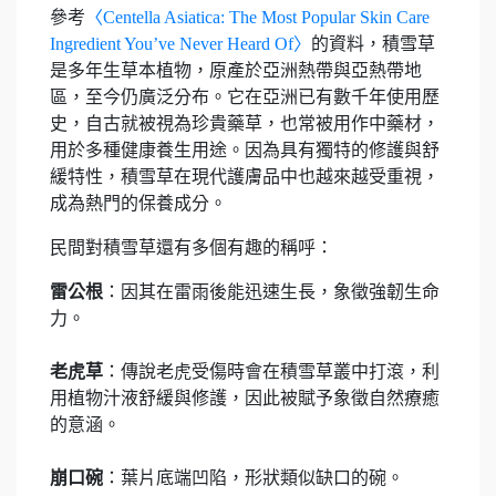
參考
〈Centella Asiatica: The Most Popular Skin Care
Ingredient You’ve Never Heard Of〉
的資料，積雪草
是多年生草本植物，原產於亞洲熱帶與亞熱帶地
區，至今仍廣泛分布。它在亞洲已有數千年使用歷
史，自古就被視為珍貴藥草，也常被用作中藥材，
用於多種健康養生用途。因為具有獨特的修護與舒
緩特性，積雪草在現代護膚品中也越來越受重視，
成為熱門的保養成分。
民間對積雪草還有多個有趣的稱呼：
雷公根
：因其在雷雨後能迅速生長，象徵強韌生命
力。
老虎草
：傳說老虎受傷時會在積雪草叢中打滾，利
用植物汁液舒緩與修護，因此被賦予象徵自然療癒
的意涵。
崩口碗
：葉片底端凹陷，形狀類似缺口的碗。