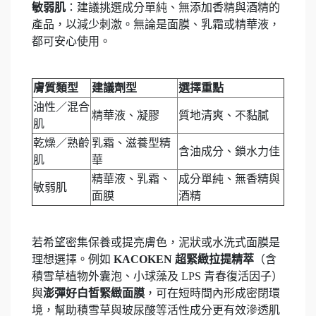
敏弱肌
：建議挑選成分單純、無添加香精與酒精的
產品，以減少刺激。無論是面膜、乳霜或精華液，
都可安心使用。
膚質類型
建議劑型
選擇重點
油性／混合
精華液、凝膠
質地清爽、不黏膩
肌
乾燥／熟齡
乳霜、滋養型精
含油成分、鎖水力佳
肌
華
精華液、乳霜、
成分單純、無香精與
敏弱肌
面膜
酒精
若希望密集保養或提亮膚色，泥狀或水洗式面膜是
理想選擇。例如
KACOKEN 超緊緻拉提精萃
（含
積雪草植物外囊泡、小球藻及 LPS 青春復活因子）
與
澎彈好白皙緊緻面膜
，可在短時間內形成密閉環
境，幫助積雪草與玻尿酸等活性成分更有效滲透肌