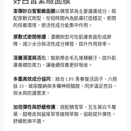
好白皙緊緻面膜
澎彈好白皙緊緻面膜
以積雪草為主要護膚成分，搭
配厚敷式劑型，在短時間內為肌膚打造穩定、密閉
的保養環境，使活性成分能集中作用。
厚敷式密閉修護
：濃稠劑型可在肌膚表面形成屏
障，減少水分與活性成分揮發，提升作用效率。
深層清潔與活化
：幫助帶走毛孔堆積髒汙，提升肌
膚基礎防禦力，讓後續保養更好吸收。
多重高效成分協同
：結合 LPS 青春復活因子、六胜
肽 33、玻尿酸鈉與多種神經醯胺，同步滿足亮白、
保水與防護需求。
加倍彈性與舒緩修護
：搭配積雪草、互生葉白千層
葉、甜橙皮與鼠尾草等植物萃取，協助提升彈性，
舒緩乾燥不適。