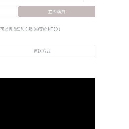
立即購買
 」可以折抵紅利
0
點 (約等於
NT$0
)
運送方式