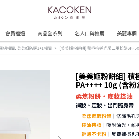
會員禮遇
商品全系列
名人口碑推薦
美麗專欄
曬組相關
,
美美姬防曬1+1相關
[美美姬粉餅組] 積極抗老光采二用粉餅SPF50+ PA
[美美姬粉餅組] 積
PA++++ 10g (含粉
柔焦粉餅・底妝控油
補妝、定妝、出門隨身帶
柔焦遮瑕粉體
｜修飾毛孔
控油持妝
｜吸附油光，維
輕薄不卡粉
｜反覆補擦也