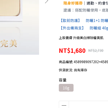
隨身好攜帶
｜通勤、約會
建議：搭配防曬使用，底
【妝前防護】 防曬1+1 防曬 
【外出備兩支】 防曬組 40gx
上妝養膚 升級美白掃除蠟黃肌
NT$1,680
NT$2,730
商品編號:
4589989097202+458
供貨狀況:
尚有庫存
容量
10g