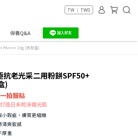
TW ｜ TWD
保養Q&A
++++ 10g (含粉盒)
極抗老光采二用粉餅SPF50+
盒)
 一拍服貼
打造日系乾淨霧光肌
與小瑕疵，膚質更細緻
持清爽妝感
不厚重